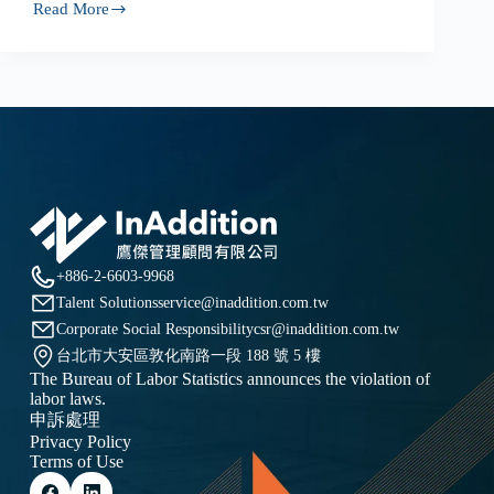
Read More
當
AI
FOMO
席
捲
產
業，
領
先
者
如
何
透
+886-2-6603-9968
過
Talent Solutions
service@inaddition.com.tw
「微
小
Corporate Social Responsibility
csr@inaddition.com.tw
勝
台北市大安區敦化南路一段 188 號 5 樓
利」
The Bureau of Labor Statistics announces the violation of
建
labor laws.
立
申訴處理
有
Privacy Policy
感
Terms of Use
的