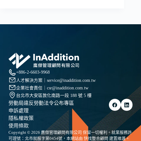
AI
FOMO
席
捲
產
業，
領
先
者
如
何
+886-2-6603-9968
透
人才解決方案｜
service@inaddition.com.tw
過
企業社會責任｜
csr@inaddition.com.tw
「微
小
台北市大安區敦化南路一段 188 號 5 樓
勝
勞動局違反勞動法令公布專區
利」
申訴處理
建
隱私權政策
立
使用條款
有
Copyright © 2026 鷹傑管理顧問有限公司 保留一切權利。就業服務許
感
可證號：北市就服字第0454號，本網站由
快找整合顧問
建置維護。