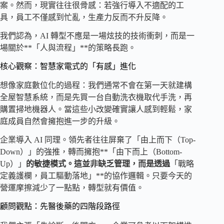
案。然而，現實往往很骨感：若強行導入不適配的工
具，員工不僅感到忙亂，生產力反而不升反降。
我們認為，AI 轉型不應是一場炫技的技術衝刺，而是一
場關於**「人與流程」**的策略長跑。
核心觀察：智慧家電式的「有感」進化
想像家庭數位化的過程：我們通常不會在第一天就建構
全屋智慧系統，而是先買一台自動洗衣機取代手洗，再
購置掃地機器人。當這些小改變確實讓人感到輕鬆，家
庭成員自然會擁抱進一步的升級。
企業導入 AI 同理。領先者往往屏棄了「由上而下（Top-
Down）」的強推，轉而擁抱**「由下而上（Bottom-
Up）」
的敏捷模式。這並非缺乏管理，而是透過
「戰略
定義護欄，員工驅動落地」**的協作邏輯。只要今天的
營運摩擦減少了一點點，轉型就有價值。
顧問觀點：先醫後藥的四階段路徑