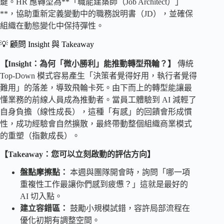
鍵。HR 應轉型為**「職能建築師（Job Architect）」
**，協助重新定義變動中的職務說明書（JD），並確保
組織在動態變化中保持彈性。
💡 顧問 Insight 與 Takeaway
【Insight：為何「微小勝利」能推動轉型飛輪？】
傳統
Top-Down 模式容易產生「決策者覺得好用，執行者覺得
難用」的落差，導致飛輪卡死。由下而上的轉型能讓最
懂業務的前線人員成為推動者。當員工體驗到 AI 減輕了
自身負擔（線性成長），這種「有感」的回饋會形成慣
性，成功經驗會自然擴散，最終帶動整個組織商業模式
的重塑（指數成長）。
【Takeaway：您可以立刻啟動的評估方向】
盤點摩擦點：
本週與團隊開會時，詢問「哪一項
重複性工作最讓你們感到疲憊？」這就是最好的
AI 切入點。
建立容錯區：
鼓勵小規模試錯，容許局部流程在
優化初期有調整空間。