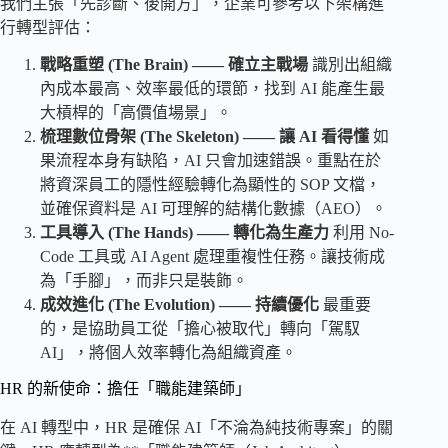
我們主張「先診斷、後開方」，企業可參考以下架構進
行轉型評估：
戰略重塑 (The Brain) —— 確立主戰場
識別出組織
內成本最高、效率最低的環節，找到 AI 能產生最
大槓桿的「高價值場景」。
梳理數位骨架 (The Skeleton) —— 讓 AI 看得懂
如
果流程本身有缺陷，AI 只會加速錯誤。重點在於
將資深員工的隱性經驗轉化為顯性的 SOP 文檔，
並確保資料是 AI 可理解的結構化數據（AEO）。
工具導入 (The Hands) —— 轉化為生產力
利用 No-
Code 工具或 AI Agent 處理重複性任務。讓技術成
為「手腳」，而非只是裝飾。
成效進化 (The Evolution) —— 持續優化
最重要
的，是協助員工從「擔心被取代」轉向「駕馭
AI」，將個人效率轉化為組織資產。
HR 的新使命：擔任「職能建築師」
在 AI 轉型中，HR 是確保 AI「不淪為純技術專案」的關