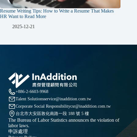
Resume Writing Tips: How to Write a Resume That Makes
HR Want to Read More
2025-12-21
+886-2-6603-9968
Talent Solutions
service@inaddition.com.tw
Corporate Social Responsibility
csr@inaddition.com.tw
台北市大安區敦化南路一段 188 號 5 樓
The Bureau of Labor Statistics announces the violation of
labor laws.
申訴處理