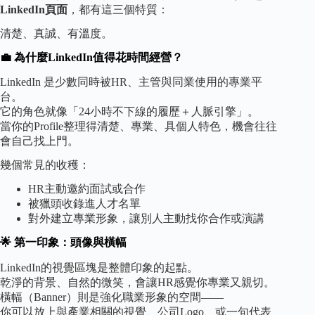
LinkedIn頁面
，都有這三個特質：
清楚、真誠、有溫度。
💼 為什麼LinkedIn值得花時間經營？
LinkedIn 是少數同時被HR、主管與同業使用的專業平
台。
它的角色就像「24小時不下線的履歷＋人脈引擎」。
當你的Profile整理得清楚、專業、具個人特色，機會往往
會自己找上門。
幾個常見的收穫：
HR主動邀約面試或合作
被獵頭收錄進人才名單
對外建立專業形象，讓別人主動找你合作或演講
🌟 第一印象：頭像與橫幅
LinkedIn的視覺區塊是整體印象的起點。
乾淨的背景、自然的微笑，會讓HR感覺你專業又親切。
橫幅（Banner）則是強化職業形象的空間——
你可以放上與產業相關的視覺、公司Logo、或一句代表