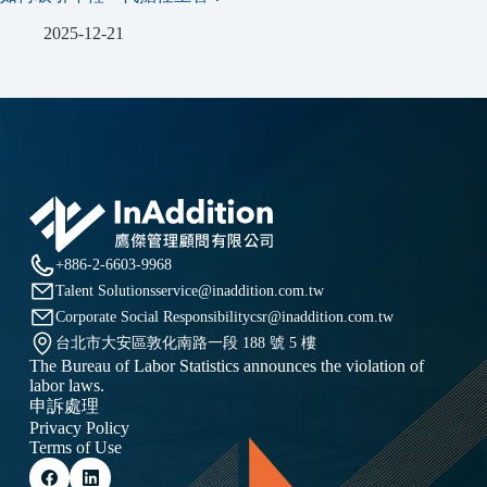
2025-12-21
+886-2-6603-9968
Talent Solutions
service@inaddition.com.tw
Corporate Social Responsibility
csr@inaddition.com.tw
台北市大安區敦化南路一段 188 號 5 樓
The Bureau of Labor Statistics announces the violation of
labor laws.
申訴處理
Privacy Policy
Terms of Use