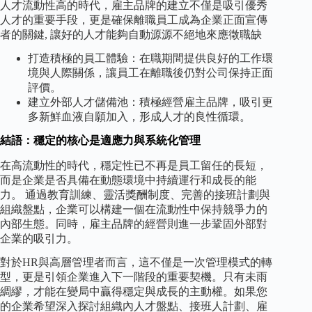
人才流動性高的時代，雇主品牌的建立不僅是吸引優秀
人才的重要手段，更是確保離職員工成為企業正面宣傳
者的關鍵, 讓好的人才能夠自動源源不絕地來應徵職缺
打造積極的員工體驗：在職期間提供良好的工作環
境與人際關係，讓員工在離職後仍對公司保持正面
評價。
建立外部人才儲備池：積極經營雇主品牌，吸引更
多新鮮血液自願加入，形成人才的良性循環。
結語：穩定的核心是適應力與系統化管理
在高流動性的時代，穩定性已不再是員工留任的長短，
而是企業是否具備在動態環境中持續運行和成長的能
力。 通過教育訓練、靈活獎酬制度、完善的接班計劃與
組織盤點，企業可以構建一個在流動性中保持競爭力的
內部生態。同時，雇主品牌的經營則進一步鞏固外部對
企業的吸引力。
對於HR與高層管理者而言，這不僅是一次管理模式的轉
型，更是引領企業進入下一階段的重要契機。只有未雨
綢繆，才能在變局中贏得穩定與成長的主動權。如果您
的企業希望深入探討組織內人才盤點、接班人計劃、雇