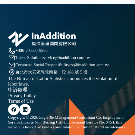
+886-2-6603-9968
Talent Solutions
service@inaddition.com.tw
Corporate Social Responsibility
csr@inaddition.com.tw
台北市大安區敦化南路一段 188 號 5 樓
The Bureau of Labor Statistics announces the violation of
labor laws.
申訴處理
Privacy Policy
Terms of Use
Copyright © 2026 Eagle Jie Management Consultant Co. Employment
Service License No.: BeiJing City Employment Service No. 0454, this
website is hosted by
Find a consolidation consultant
Build maintenance.