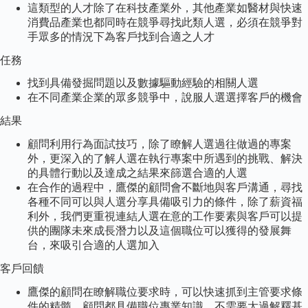
這類型的人才除了在科技產業外，其他產業如醫材與快速
消費品產業也都同時在競爭尋找此類人選，必須在競爭對
手眾多的情況下為客戶找到合適之人才
任務
找到具備發掘問題以及數據驅動經驗的相關人選
在不同產業企業的眾多競爭中，說服人選選擇客戶的機會
結果
顧問利用行為面試技巧，除了瞭解人選過往做過的專案
外，更深入的了解人選在執行專案中所遇到的挑戰、解決
的具體行動以及達成之結果來篩選合適的人選
在合作的過程中，鷹傑的顧問會不斷地與客戶溝通，尋找
各種不同可以與人選分享具備吸引力的條件，除了薪資福
利外，我們更重視連結人選在意的工作要素與客戶可以提
供的團隊未來成長潛力以及這個職位可以獲得的發展舞
台，來吸引合適的人選加入
客戶回饋
鷹傑的顧問在瞭解職位要求時，可以快速抓到主管要求條
件的精髓，顧問都具備職位專業知識，不需要太過解釋基