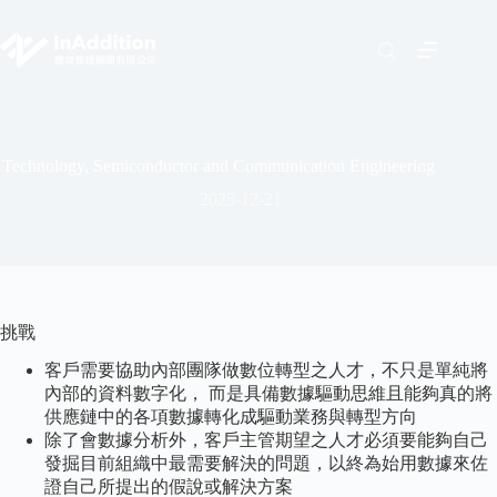
Technology, Semiconductor and Communication Engineering
2025-12-21
挑戰
客戶需要協助內部團隊做數位轉型之人才，不只是單純將
內部的資料數字化， 而是具備數據驅動思維且能夠真的將
供應鏈中的各項數據轉化成驅動業務與轉型方向
除了會數據分析外，客戶主管期望之人才必須要能夠自己
發掘目前組織中最需要解決的問題，以終為始用數據來佐
證自己所提出的假說或解決方案