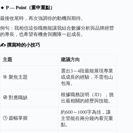
🔹 P — Point（重申重點）
最後收尾時，再次強調你的動機與期待。
例句：我相信這份職務能讓我結合數據分析與品牌經營
的專長，也希望有機會與團隊一起成長。
✍️ 撰寫時的小技巧
主題
建議方向
選出3～4段最能展現專業
🎯 聚焦主題
或成長的經驗，不需包山
包海。
根據職務說明（JD），挑
🧭 對應職缺
出最相關的經歷與技能。
約600～1000字為佳，讓
🕒 篇幅掌握
主管能在兩分鐘內看完重
點。