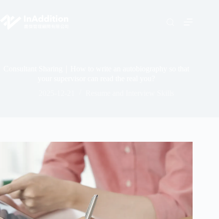
Consultant Sharing｜How to write an autobiography so that
your supervisor can read the real you?
2025-12-21
Resume and Interview Skills