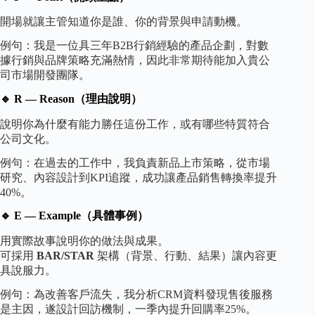
開場就讓主管知道你是誰、你的背景與申請動機。
例句：我是一位具三年B2B行銷經驗的產品企劃，對數
據行銷與品牌策略充滿熱情，因此非常期待能加入貴公
司市場開發團隊。
🔹 R — Reason（理由說明）
說明你為什麼有能力勝任這份工作，或有哪些特質符合
公司文化。
例句：在過去的工作中，我負責新品上市策略，從市場
研究、內容設計到KPI追蹤，成功讓產品銷售轉換率提升
40%。
🔹 E — Example（具體事例）
用實際故事說明你的做法與成果。
可採用
BAR/STAR
架構（背景、行動、結果）讓內容更
具說服力。
例句：為改善客戶流失，我分析CRM資料發現售後服務
是主因，遂設計回訪機制，一季內提升回購率25%。