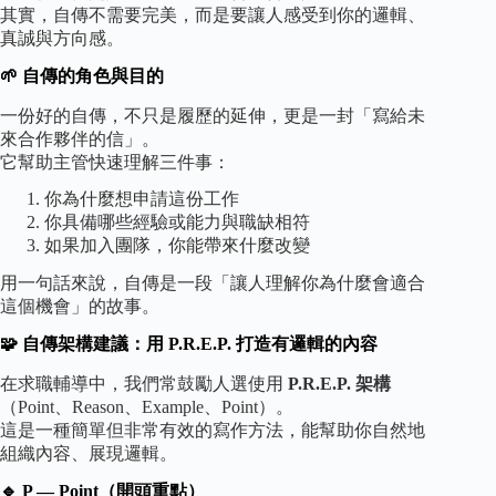
其實，自傳不需要完美，而是要讓人感受到你的邏輯、
真誠與方向感。
🌱 自傳的角色與目的
一份好的自傳，不只是履歷的延伸，更是一封「寫給未
來合作夥伴的信」。
它幫助主管快速理解三件事：
你為什麼想申請這份工作
你具備哪些經驗或能力與職缺相符
如果加入團隊，你能帶來什麼改變
用一句話來說，自傳是一段「讓人理解你為什麼會適合
這個機會」的故事。
🧩 自傳架構建議：用 P.R.E.P. 打造有邏輯的內容
在求職輔導中，我們常鼓勵人選使用
P.R.E.P. 架構
（Point、Reason、Example、Point）。
這是一種簡單但非常有效的寫作方法，能幫助你自然地
組織內容、展現邏輯。
🔹 P — Point（開頭重點）