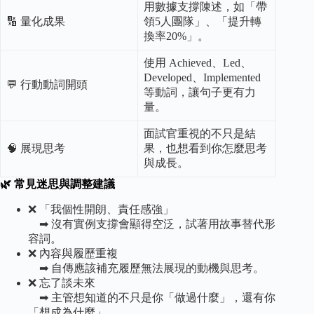
用數據支撐陳述，如「帶
🔢 量化成果
領5人團隊」、「提升轉
換率20%」。
使用 Achieved、Led、
Developed、Implemented
💬 行動動詞開頭
等動詞，讓句子更有力
量。
面試官重視的不只是結
🧠 展現思考
果，也想看到你怎麼思考
與成長。
🌿 常見迷思與調整建議
❌ 「我個性開朗、責任感強」
➡ 沒有實例支撐會顯得空泛，試著用故事替代形
容詞。
❌ 內容與履歷重複
➡ 自傳應該補充履歷無法展現的動機與思考。
❌ 忘了談未來
➡ 主管想知道的不只是你「做過什麼」，還有你
「想成為什麼」。