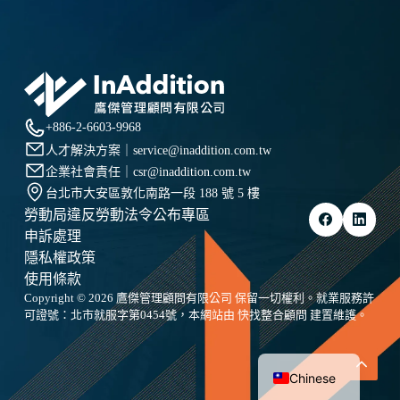
+886-2-6603-9968
人才解決方案｜
service@inaddition.com.tw
企業社會責任｜
csr@inaddition.com.tw
台北市大安區敦化南路一段 188 號 5 樓
勞動局違反勞動法令公布專區
申訴處理
隱私權政策
使用條款
Copyright © 2026 鷹傑管理顧問有限公司 保留一切權利。就業服務許
可證號：北市就服字第0454號，本網站由
快找整合顧問
建置維護。
English
Chinese